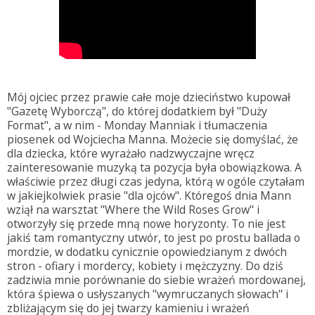
Mój ojciec przez prawie całe moje dzieciństwo kupował
"Gazetę Wyborczą", do której dodatkiem był "Duży
Format", a w nim - Monday Manniak i tłumaczenia
piosenek od Wojciecha Manna. Możecie się domyślać, że
dla dziecka, które wyrażało nadzwyczajne wręcz
zainteresowanie muzyką ta pozycja była obowiązkowa. A
właściwie przez długi czas jedyna, którą w ogóle czytałam
w jakiejkolwiek prasie "dla ojców". Któregoś dnia Mann
wziął na warsztat "Where the Wild Roses Grow" i
otworzyły się przede mną nowe horyzonty. To nie jest
jakiś tam romantyczny utwór, to jest po prostu ballada o
mordzie, w dodatku cynicznie opowiedzianym z dwóch
stron - ofiary i mordercy, kobiety i mężczyzny. Do dziś
zadziwia mnie porównanie do siebie wrażeń mordowanej,
która śpiewa o usłyszanych "wymruczanych słowach" i
zbliżającym się do jej twarzy kamieniu i wrażeń