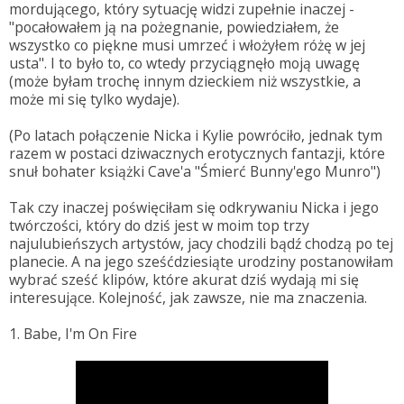
mordującego, który sytuację widzi zupełnie inaczej -
"pocałowałem ją na pożegnanie, powiedziałem, że
wszystko co piękne musi umrzeć i włożyłem różę w jej
usta". I to było to, co wtedy przyciągnęło moją uwagę
(może byłam trochę innym dzieckiem niż wszystkie, a
może mi się tylko wydaje).
(Po latach połączenie Nicka i Kylie powróciło, jednak tym
razem w postaci dziwacznych erotycznych fantazji, które
snuł bohater książki Cave'a "Śmierć Bunny'ego Munro")
Tak czy inaczej poświęciłam się odkrywaniu Nicka i jego
twórczości, który do dziś jest w moim top trzy
najulubieńszych artystów, jacy chodzili bądź chodzą po tej
planecie. A na jego sześćdziesiąte urodziny postanowiłam
wybrać sześć klipów, które akurat dziś wydają mi się
interesujące. Kolejność, jak zawsze, nie ma znaczenia.
1. Babe, I'm On Fire