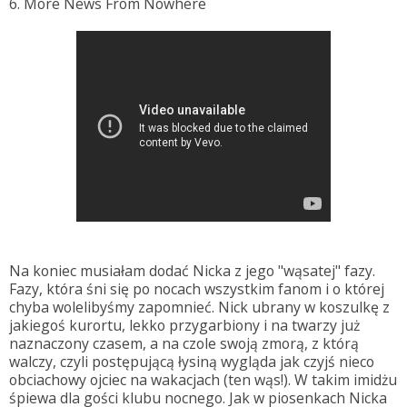
6. More News From Nowhere
Na koniec musiałam dodać Nicka z jego "wąsatej" fazy.
Fazy, która śni się po nocach wszystkim fanom i o której
chyba wolelibyśmy zapomnieć. Nick ubrany w koszulkę z
jakiegoś kurortu, lekko przygarbiony i na twarzy już
naznaczony czasem, a na czole swoją zmorą, z którą
walczy, czyli postępującą łysiną wygląda jak czyjś nieco
obciachowy ojciec na wakacjach (ten wąs!). W takim imidżu
śpiewa dla gości klubu nocnego. Jak w piosenkach Nicka