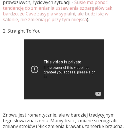
prawdziwych, życiowych sytuacji -
Susie ma ponoć
tendencję do zmieniania ustawienia szpargałów tak
bardzo, że Cave zasypia w sypialni, ale budzi się w
salonie, nie zmieniając przy tym miejsca
).
2. Straight To You
Znowu jest romantycznie, ale w bardziej tradycyjnym
tego słowa znaczeniu. Mamy teatr, zmianę scenografii,
zmiany strojów (Nick zmienia krawat!), tancerkę brzucha,