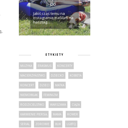
po...
Jakiś czas temu na
,
Instagramie trafiłam na
hasztag...
ę,
ETYKIETY
MUZYKA
ERASMUS
KONCERTY
MACIERZYŃSTWO
DZIECKO
KOBIETA
KONCERT
DZIECI
MATKA
NIEMOWLAK
FEMINIZM
RODZICIELSTWO
WARSZAWA
CIĄŻA
KARMIENIE PIERSIĄ
MAMA
ROWER
SERIAL
ZDROWIE
BLW
LGBTQ