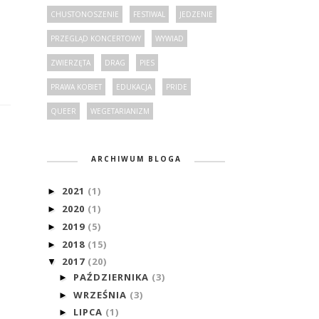
CHUSTONOSZENIE
FESTIWAL
JEDZENIE
PRZEGLĄD KONCERTOWY
WYWIAD
ZWIERZĘTA
DRAG
PIES
PRAWA KOBIET
EDUKACJA
PRIDE
QUEER
WEGETARIANIZM
ARCHIWUM BLOGA
2021
(1)
►
2020
(1)
►
2019
(5)
►
2018
(15)
►
2017
(20)
▼
PAŹDZIERNIKA
(3)
►
WRZEŚNIA
(3)
►
LIPCA
(1)
►