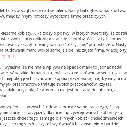
etflix rozpoczął prace nad serialem, Nasty Gal ogłosiło bankructwo.
ów, między innymi procesy wytoczone firmie przez byłych
ciężarne kobiety. Kilka złożyło pozwy, w których twierdziły, że zosta
zostać zwolnieni w obliczu przewlekłej choroby. Wiele z tych spraw
racownicy zaczęli mówić głośno o "toksycznej" atmosferze w Nasty
na budowaniu marki wokół samej siebie, niż zajęta firmą. Więcej o t
legraph
.
 i wyjaśnia, że nie miała wpływu na upadek marki to jednak nadal
wierzyć w takie tłumaczenia, zwłaszcza że zarówno w serialu, jak i w
ych niepokojących zachowań. Sophia przyznała się między innymi do
zimy jak przedmiotowo traktuje swoich pracodawców, czy też
serialu przyznała, że Amoruso nie jest postacią do lubienia, a
ałań.
worzą feministycznych środowisk pracy z samej racji tego, że są
 nie stanie się przyjazny dla mniej uprzywilejowanych kobiet tylko
 jeszcze chcieć tego samego dla innych kobiet - chcieć zmienić ich
ozycji co mężczyźni, czy też wyrównać ich szanse mimo bardziej