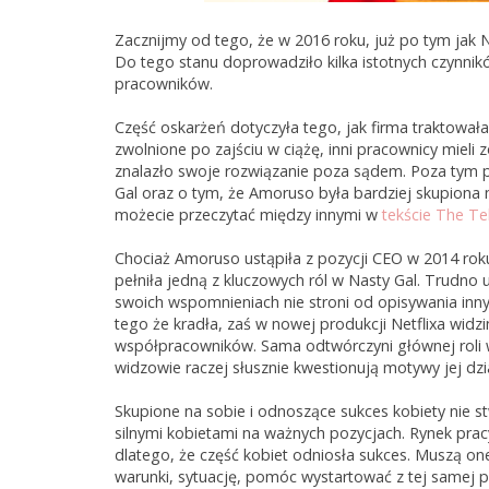
Zacznijmy od tego, że w 2016 roku, już po tym jak N
Do tego stanu doprowadziło kilka istotnych czynnik
pracowników.
Część oskarżeń dotyczyła tego, jak firma traktowała 
zwolnione po zajściu w ciążę, inni pracownicy mieli 
znalazło swoje rozwiązanie poza sądem. Poza tym p
Gal oraz o tym, że Amoruso była bardziej skupiona 
możecie przeczytać między innymi w
tekście The Te
Chociaż Amoruso ustąpiła z pozycji CEO w 2014 roku
pełniła jedną z kluczowych ról w Nasty Gal. Trudno u
swoich wspomnieniach nie stroni od opisywania inn
tego że kradła, zaś w nowej produkcji Netflixa wid
współpracowników. Sama odtwórczyni głównej roli w 
widzowie raczej słusznie kwestionują motywy jej dzi
Skupione na sobie i odnoszące sukces kobiety nie st
silnymi kobietami na ważnych pozycjach. Rynek pracy
dlatego, że część kobiet odniosła sukces. Muszą one
warunki, sytuację, pomóc wystartować z tej samej p